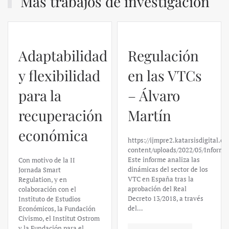
Más trabajos de investigación
Regulación
en las VTCs
– Álvaro
El caso de
Martín
Silicon
https://ijmpre2.katarsisdigital.com/wp-
Valley Bank:
content/uploads/2022/05/Informe_sobre_las_VTC.pdf
Este informe analiza las
un análisis
dinámicas del sector de los
VTC en España tras la
financiero –
aprobación del Real
Decreto 13/2018, a través
Daniel
del…
Fernández