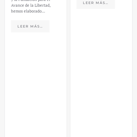
LEER MÁS…
https://ijmpre2.katarsisdigital.c
content/uploads/2023/03/caso-
silicon-valley-ufm-market-
trends.pdf El último
informe de Market Trends,
elaborado para el Instituto
Juan de Mariana y para la
Universidad Francis…
LEER MÁS…