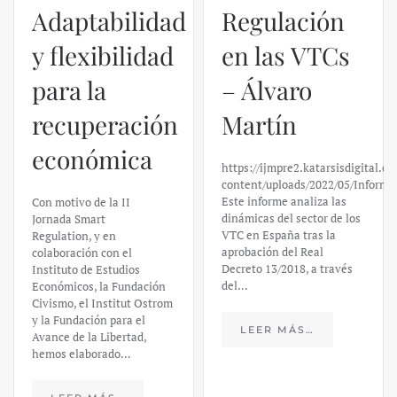
Adaptabilidad
Regulación
y flexibilidad
en las VTCs
para la
– Álvaro
recuperación
Martín
económica
https://ijmpre2.katarsisdigital.c
content/uploads/2022/05/Informe
Este informe analiza las
Con motivo de la II
dinámicas del sector de los
Jornada Smart
VTC en España tras la
Regulation, y en
aprobación del Real
colaboración con el
Decreto 13/2018, a través
Instituto de Estudios
del…
Económicos, la Fundación
Civismo, el Institut Ostrom
y la Fundación para el
LEER MÁS…
Avance de la Libertad,
hemos elaborado…