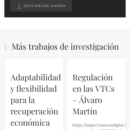
DESCARGAR AHORA
Más trabajos de investigación
Adaptabilidad
Regulación
y flexibilidad
en las VTCs
para la
– Álvaro
recuperación
Martín
económica
https://ijmpre2.katarsisdigital.c