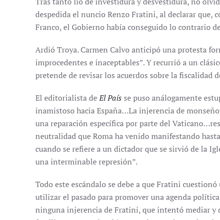
Tras tanto lío de investidura y desvestidura, no olvi
despedida el nuncio Renzo Fratini, al declarar que, 
Franco, el Gobierno había conseguido lo contrario de 
Ardió Troya. Carmen Calvo anticipó una protesta fo
improcedentes e inaceptables”. Y recurrió a un clási
pretende de revisar los acuerdos sobre la fiscalidad de 
El editorialista de
El País
se puso análogamente estup
inamistoso hacia España…La injerencia de monseñor 
una reparación específica por parte del Vaticano…rest
neutralidad que Roma ha venido manifestando hasta
cuando se refiere a un dictador que se sirvió de la Ig
una interminable represión”.
Todo este escándalo se debe a que Fratini cuestionó 
utilizar el pasado para promover una agenda política 
ninguna injerencia de Fratini, que intentó mediar y d