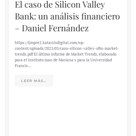
España, el país de la UE con
peores resultados
económicos entre 2019 y
2023
El IJM publica el Indicador de Gestión Económica (IGE), que
mide el desempeño de los 27 países miembros de la Unión
Europea durante el último lustro. El Indicador de Gestión
Económica (IGE) del Instituto Juan de Mar…
LEER MÁS…