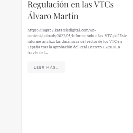
–
El caso de Silicon Valley
Bank: un análisis financiero
– Daniel Fernández
 Este
en
https://ijmpre2.katarsisdigital.com/wp-
a
content/uploads/2023/03/caso-silicon-valley-ufm-market-
trends.pdf El último informe de Market Trends, elaborado
para el Instituto Juan de Mariana y para la Universidad
Francis…
LEER MÁS…