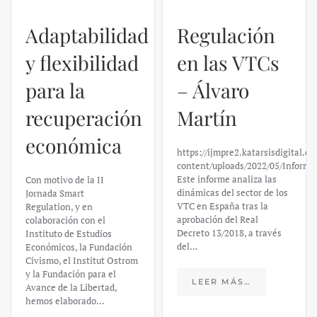
Adaptabilidad
Regulación
y flexibilidad
en las VTCs
para la
– Álvaro
recuperación
Martín
económica
https://ijmpre2.katarsisdigital.c
content/uploads/2022/05/Informe
Este informe analiza las
Con motivo de la II
dinámicas del sector de los
Jornada Smart
VTC en España tras la
Regulation, y en
aprobación del Real
colaboración con el
Decreto 13/2018, a través
Instituto de Estudios
del…
Económicos, la Fundación
Civismo, el Institut Ostrom
y la Fundación para el
LEER MÁS…
Avance de la Libertad,
hemos elaborado…