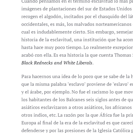
Cuando pensamos en el término esclavitud lo más p
imágenes de plantaciones del sur de Estados Unidos
recogen el algodón, incitados por el chasquido del lá
occidentales, es más, los malvados norteamericanos e
cual es indudablemente cierto. Sin embargo, semejant
historia de la esclavitud, una institución que ha a
hasta hace muy poco tiempo. Lo realmente excepciona
acabó con ella. Es esa historia la que cuenta Thoma
Black Rednecks and White Liberals
.
Para hacernos una idea de lo poco que se sabe de la hi
que la misma palabra "esclavo" proviene de "eslavo" e
y el árabe, por ejemplo. No fue el racismo lo que mov
los habitantes de los Balcanes seis siglos antes de qu
asiáticos esclavizaron a otros asiáticos, los africano
otros indios, etc. La razón por la que África fue la p
Europa al final de la era de la esclavitud es que care
defenderse y por las presiones de la Iglesia Católica p