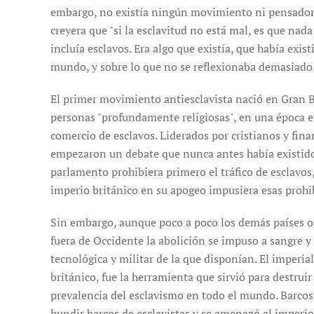
embargo, no existía ningún movimiento ni pensador 
creyera que "si la esclavitud no está mal, es que nad
incluía esclavos. Era algo que existía, que había exis
mundo, y sobre lo que no se reflexionaba demasiado
El primer movimiento antiesclavista nació en Gran 
personas "profundamente religiosas", en una época en
comercio de esclavos. Liderados por cristianos y fin
empezaron un debate que nunca antes había existido
parlamento prohibiera primero el tráfico de esclavos,
imperio británico en su apogeo impusiera esas prohi
Sin embargo, aunque poco a poco los demás países oc
fuera de Occidente la abolición se impuso a sangre 
tecnológica y militar de la que disponían. El imperi
británico, fue la herramienta que sirvió para destruir
prevalencia del esclavismo en todo el mundo. Barcos
hundir barcos de esclavistas y se amenazó al imperi