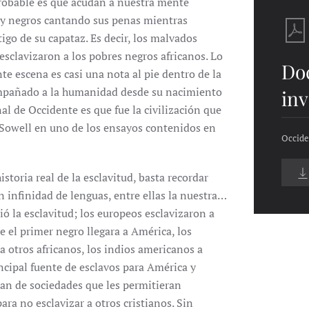
robable es que acudan a nuestra mente
 y negros cantando sus penas mientras
tigo de su capataz. Es decir, los malvados
sclavizaron a los pobres negros africanos. Lo
Do
e escena es casi una nota al pie dentro de la
compañado a la humanidad desde su nacimiento
inv
l de Occidente es que fue la civilización que
s Sowell en uno de los ensayos contenidos en
Occide
storia real de la esclavitud, basta recordar
n infinidad de lenguas, entre ellas la nuestra…
ió la esclavitud; los europeos esclavizaron a
e el primer negro llegara a América, los
s a otros africanos, los indios americanos a
rincipal fuente de esclavos para América y
cían de sociedades que les permitieran
ara no esclavizar a otros cristianos. Sin