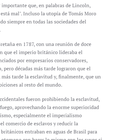
importante que, en palabras de Lincoln,
a está mal". Incluso la utopía de Tomás Moro
tido siempre en todas las sociedades del
.
Bretaña en 1787, con una reunión de doce
 que el imperio británico lideraba el
anciados por empresarios conservadores,
, pero décadas más tarde lograron que el
 más tarde la esclavitud y, finalmente, que un
biciones al resto del mundo.
cidentales fueron prohibiendo la esclavitud,
y fuego, aprovechando la enorme superioridad
alismo, especialmente el imperialismo
 el comercio de esclavos y reducir la
 británicos entraban en aguas de Brasil para
o otomano con hacer lo mismo con los suyos si