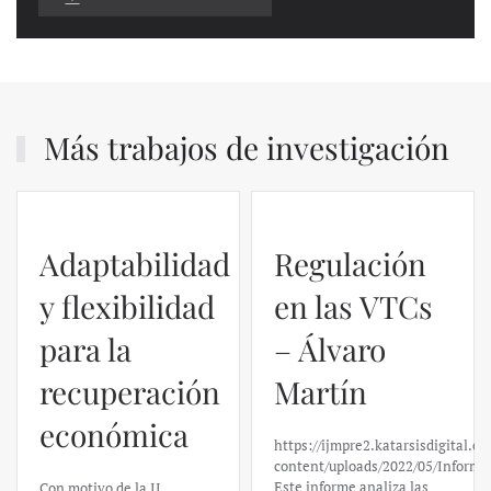
Más trabajos de investigación
Adaptabilidad
Regulación
y flexibilidad
en las VTCs
para la
– Álvaro
recuperación
Martín
económica
https://ijmpre2.katarsisdigital.c
content/uploads/2022/05/Informe
Este informe analiza las
Con motivo de la II