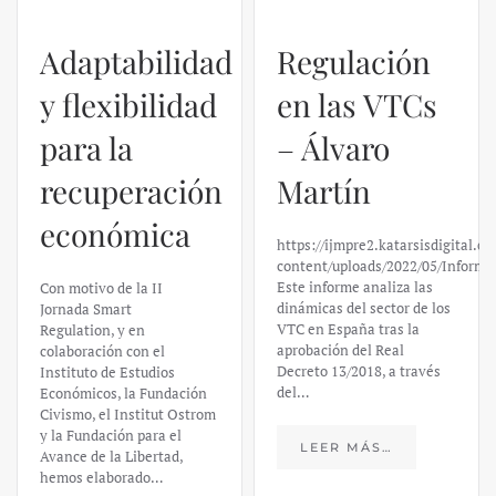
Adaptabilidad
Regulación
y flexibilidad
en las VTCs
para la
– Álvaro
recuperación
Martín
económica
https://ijmpre2.katarsisdigital.c
content/uploads/2022/05/Informe
Este informe analiza las
Con motivo de la II
dinámicas del sector de los
Jornada Smart
VTC en España tras la
Regulation, y en
aprobación del Real
colaboración con el
Decreto 13/2018, a través
Instituto de Estudios
del…
Económicos, la Fundación
Civismo, el Institut Ostrom
y la Fundación para el
LEER MÁS…
Avance de la Libertad,
hemos elaborado…