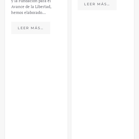
LEER MÁS…
https://ijmpre2.katarsisdigital.c
content/uploads/2023/03/caso-
silicon-valley-ufm-market-
trends.pdf El último
informe de Market Trends,
elaborado para el Instituto
Juan de Mariana y para la
Universidad Francis…
LEER MÁS…