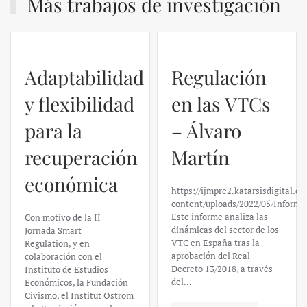
Más trabajos de investigación
Regulación
en las VTCs
– Álvaro
El caso de
Martín
Silicon
https://ijmpre2.katarsisdigital.com/wp-
Valley Bank:
content/uploads/2022/05/Informe_sobre_las_VTC.pdf
Este informe analiza las
un análisis
dinámicas del sector de los
VTC en España tras la
financiero –
aprobación del Real
Decreto 13/2018, a través
Daniel
del…
Fernández