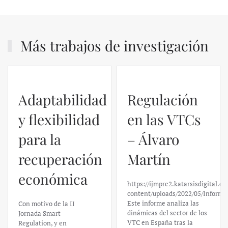
Más trabajos de investigación
Regulación
en las VTCs
– Álvaro
El caso de
Martín
Silicon
https://ijmpre2.katarsisdigital.com/wp-
Valley Bank:
content/uploads/2022/05/Informe_sobre_las_VTC.pdf
Este informe analiza las
un análisis
dinámicas del sector de los
VTC en España tras la