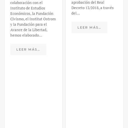
financiero –
aprobación del Real
Decreto 13/2018, a través
Daniel
del…
Fernández
LEER MÁS…
https://ijmpre2.katarsisdigital.c
content/uploads/2023/03/caso-
silicon-valley-ufm-market-
trends.pdf El último
informe de Market Trends,
elaborado para el Instituto
Juan de Mariana y para la
Universidad Francis…
LEER MÁS…