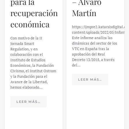
para la
– Álvaro
recuperación
Martín
económica
https://ijmpre2.katarsisdigital.c
content/uploads/2022/05/Informe
Este informe analiza las
Con motivo de la II
dinámicas del sector de los
Jornada Smart
VTC en España tras la
Regulation, y en
aprobación del Real
colaboración con el
Decreto 13/2018, a través
Instituto de Estudios
del…
Económicos, la Fundación
Civismo, el Institut Ostrom
y la Fundación para el
LEER MÁS…
Avance de la Libertad,
hemos elaborado…
LEER MÁS…