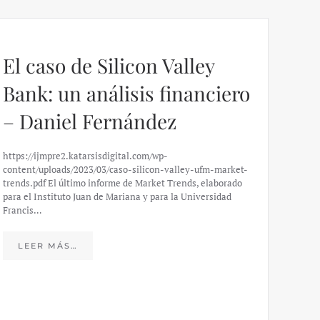
El caso de Silicon Valley
Bank: un análisis financiero
– Daniel Fernández
https://ijmpre2.katarsisdigital.com/wp-
content/uploads/2023/03/caso-silicon-valley-ufm-market-
trends.pdf El último informe de Market Trends, elaborado
para el Instituto Juan de Mariana y para la Universidad
Francis…
Esp
peo
LEER MÁS…
eco
20