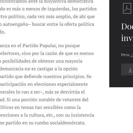
s encontramos ante la disyuntiva democrática
do es más o menos de izquierdas, los partidos
tro político, cada vez más amplio, de ahí que
Do
o autoengaño– buscar entre la oferta política
do.
inv
ianza en el Partido Popular, no porque
electores, sino por la razón de que es menos
Pero, ¿
con posibilidades de obtener una mayoría
 democracia no es castigar a la opción
partido que defiende nuestros principios. Se
 participación en elecciones especialmente
nerales lo van a ser–, más se desvirtúa el
d. Si una porción notable de votantes del
líticos en temas tan sensibles como la
enciones a la cultura, etc., con su insistencia
 ese partido en su rumbo socialdemócrata.