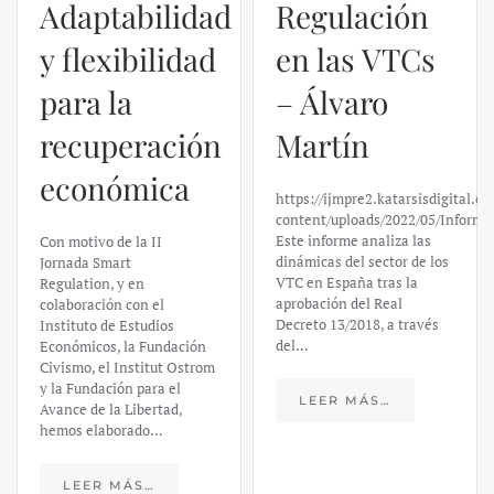
Adaptabilidad
Regulación
y flexibilidad
en las VTCs
para la
– Álvaro
recuperación
Martín
económica
https://ijmpre2.katarsisdigital.c
content/uploads/2022/05/Informe
Este informe analiza las
Con motivo de la II
dinámicas del sector de los
Jornada Smart
VTC en España tras la
Regulation, y en
aprobación del Real
colaboración con el
Decreto 13/2018, a través
Instituto de Estudios
del…
Económicos, la Fundación
Civismo, el Institut Ostrom
y la Fundación para el
LEER MÁS…
Avance de la Libertad,
hemos elaborado…
LEER MÁS…