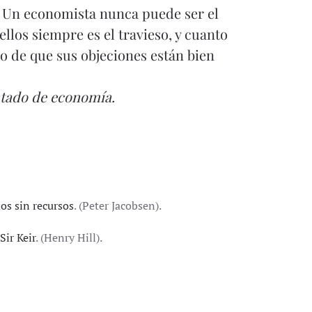
. Un economista nunca puede ser el
llos siempre es el travieso, y cuanto
o de que sus objeciones están bien
atado de economía
.
os sin recursos
. (Peter Jacobsen).
Sir Keir
. (Henry Hill).