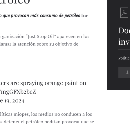
leo que provocan más consumo de petróleo
fue
Do
organización “Just Stop Oil” aparecen en los
inv
llamar la atención sobre su objetivo de
Políti
ers are spraying orange paint on
om/mgGFXb2beZ
e 19, 2024
líticas miopes, los medios no conducen a los
ara detener el petróleo podrían provocar que se