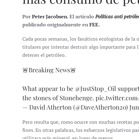
Por
Peter Jacobsen
. El artículo
Políticas anti petró
publicado originalmente en
FEE
.
Cada pocas semanas, los fanáticos ecologistas de la 
titulares por intentar destruir algo importante para 
detener el petróleo.
🚨Breaking News🚨
What appear to be
@JustStop_Oil
support
the stones of Stonehenge.
pic.twitter.c
— David Atherton (@DaveAtherton20)
Jun
Pero resulta que, como ocurre con muchas recetas po
fines. En otras palabras, los esfuerzos legislativos p
utilizara más mineral, en lugar de menos.