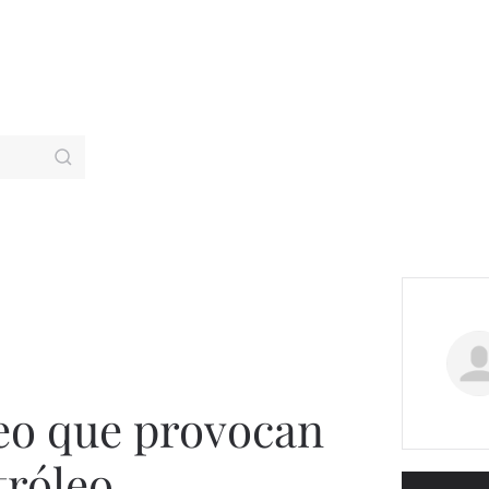
leo que provocan
róleo