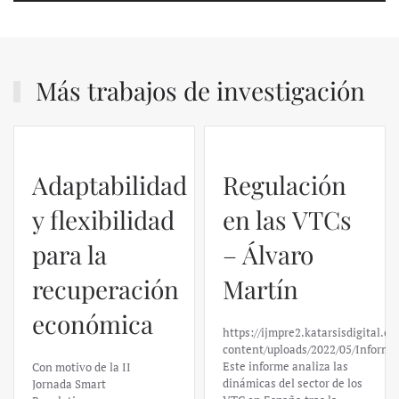
Más trabajos de investigación
Regulación
en las VTCs
– Álvaro
El caso de
Martín
Silicon
https://ijmpre2.katarsisdigital.com/wp-
Valley Bank:
content/uploads/2022/05/Informe_sobre_las_VTC.pdf
Este informe analiza las
un análisis
dinámicas del sector de los