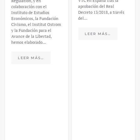
VTC en España tras la
financiero –
aprobación del Real
Decreto 13/2018, a través
Daniel
del…
Fernández
LEER MÁS…
https://ijmpre2.katarsisdigital.c
content/uploads/2023/03/caso-
silicon-valley-ufm-market-
trends.pdf El último
informe de Market Trends,
elaborado para el Instituto
Juan de Mariana y para la
Universidad Francis…
LEER MÁS…