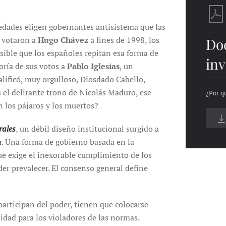
edades eligen gobernantes antisistema que las
 votaron a
Hugo Chávez
a fines de 1998, los
Do
sible que los españoles repitan esa forma de
inv
oría de sus votos a
Pablo Iglesias
, un
lificó, muy orgulloso, Diosdado Cabello,
 el delirante trono de Nicolás Maduro, ese
¿Por qu
n los pájaros y los muertos?
rales
, un débil diseño institucional surgido a
n
. Una forma de gobierno basada en la
ue exige el inexorable cumplimiento de los
der prevalecer. El consenso general define
articipan del poder, tienen que colocarse
idad para los violadores de las normas.