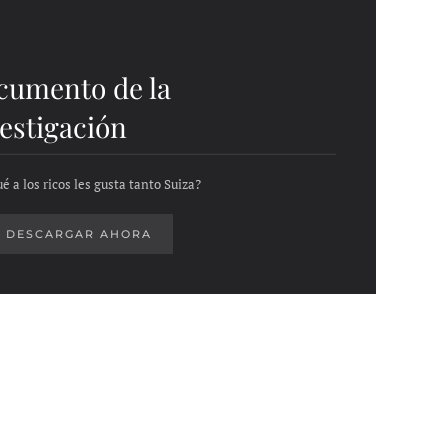
cumento de la
estigación
é a los ricos les gusta tanto Suiza?
DESCARGAR AHORA