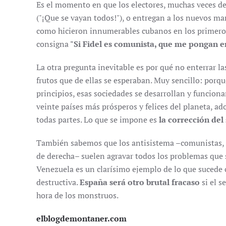
Es el momento en que los electores, muchas veces d
("¡Que se vayan todos!"), o entregan a los nuevos man
como hicieron innumerables cubanos en los primeros
consigna
"Si Fidel es comunista, que me pongan en 
La otra pregunta inevitable es por qué no enterrar la
frutos que de ellas se esperaban. Muy sencillo: por
principios, esas sociedades se desarrollan y funcion
veinte países más prósperos y felices del planeta, a
todas partes. Lo que se impone es
la corrección del
También sabemos que los antisistema –comunistas, fa
de derecha– suelen agravar todos los problemas que
Venezuela es un clarísimo ejemplo de lo que sucede c
destructiva.
España será otro brutal fracaso
si el s
hora de los monstruos.
elblogdemontaner.com