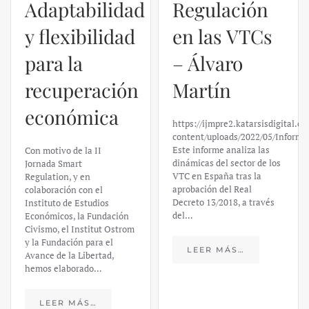
Regulación
en las VTCs
– Álvaro
El caso de
Martín
Silicon
https://ijmpre2.katarsisdigital.com/wp-
Valley Bank:
content/uploads/2022/05/Informe_sobre_las_VTC.pdf
Este informe analiza las
un análisis
dinámicas del sector de los
VTC en España tras la
financiero –
aprobación del Real
Decreto 13/2018, a través
Daniel
del…
Fernández
LEER MÁS…
https://ijmpre2.katarsisdigital.c
content/uploads/2023/03/caso-
silicon-valley-ufm-market-