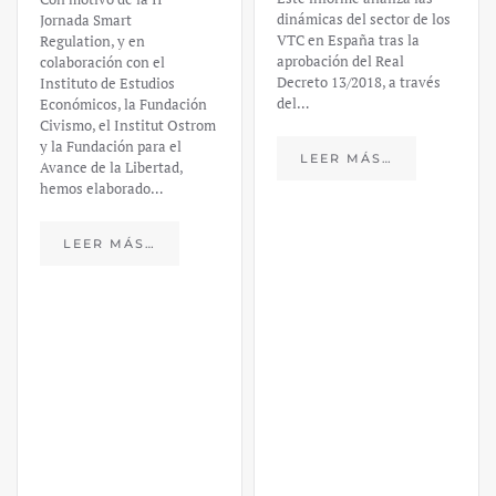
un análisis
dinámicas del sector de los
VTC en España tras la
financiero –
aprobación del Real
Decreto 13/2018, a través
Daniel
del…
Fernández
LEER MÁS…
https://ijmpre2.katarsisdigital.c
content/uploads/2023/03/caso-
silicon-valley-ufm-market-
trends.pdf El último
informe de Market Trends,
elaborado para el Instituto
Juan de Mariana y para la
Universidad Francis…
LEER MÁS…