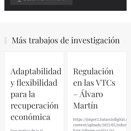
Más trabajos de investigación
Regulación
en las VTCs
– Álvaro
El caso de
Martín
Silicon
https://ijmpre2.katarsisdigital.com/wp-
Valley Bank:
content/uploads/2022/05/Informe_sobre_las_VTC.pdf
Este informe analiza las