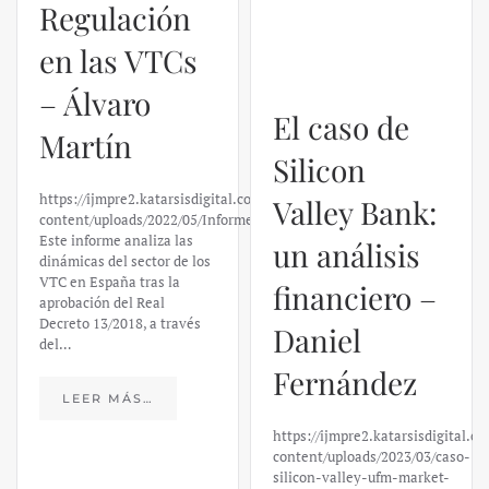
Regulación
El caso de
en las VTCs
Silicon
– Álvaro
Valley Bank:
Martín
un análisis
financiero –
https://ijmpre2.katarsisdigital.com/wp-
content/uploads/2022/05/Informe_sobre_las_VTC.pdf
Daniel
Este informe analiza las
dinámicas del sector de los
Fernández
VTC en España tras la
aprobación del Real
Decreto 13/2018, a través
https://ijmpre2.katarsisdigital.c
del…
content/uploads/2023/03/caso-
silicon-valley-ufm-market-
trends.pdf El último
LEER MÁS…
informe de Market Trends,
elaborado para el Instituto
Juan de Mariana y para la
Universidad Francis…