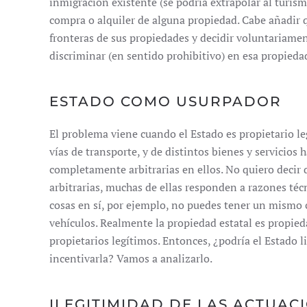
inmigración existente (se podría extrapolar al turis
compra o alquiler de alguna propiedad. Cabe añadir qu
fronteras de sus propiedades y decidir voluntariame
discriminar (en sentido prohibitivo) en esa propieda
ESTADO COMO USURPADOR
El problema viene cuando el Estado es propietario lega
vías de transporte, y de distintos bienes y servici
completamente arbitrarias en ellos. No quiero decir
arbitrarias, muchas de ellas responden a razones téc
cosas en sí, por ejemplo, no puedes tener un mismo 
vehículos. Realmente la propiedad estatal es propied
propietarios legítimos. Entonces, ¿podría el Estado l
incentivarla? Vamos a analizarlo.
ILEGITIMIDAD DE LAS ACTUAC