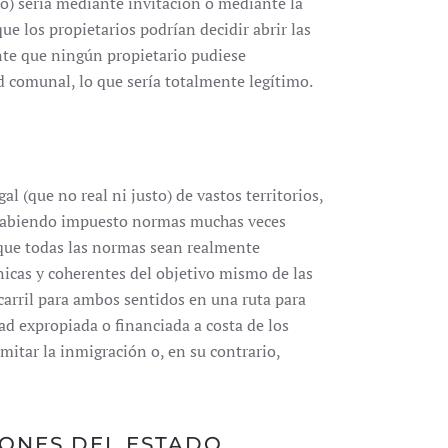
mo) sería mediante invitación o mediante la
e los propietarios podrían decidir abrir las
nte que ningún propietario pudiese
d comunal, lo que sería totalmente legítimo.
l (que no real ni justo) de vastos territorios,
os habiendo impuesto normas muchas veces
 que todas las normas sean realmente
nicas y coherentes del objetivo mismo de las
carril para ambos sentidos en una ruta para
ad expropiada o financiada a costa de los
imitar la inmigración o, en su contrario,
IONES DEL ESTADO