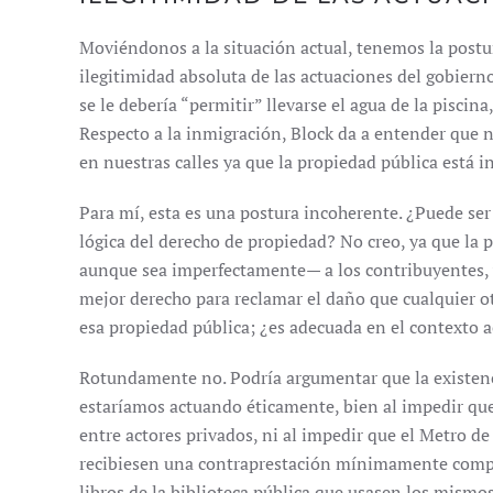
Moviéndonos a la situación actual, tenemos la postur
ilegitimidad absoluta de las actuaciones del gobierno
se le debería “permitir” llevarse el agua de la piscin
Respecto a la inmigración, Block da a entender que 
en nuestras calles ya que la propiedad pública está i
Para mí, esta es una postura incoherente. ¿Puede ser
lógica del derecho de propiedad? No creo, ya que la
aunque sea imperfectamente— a los contribuyentes, y
mejor derecho para reclamar el daño que cualquier o
esa propiedad pública; ¿es adecuada en el contexto a
Rotundamente no. Podría argumentar que la existencia
estaríamos actuando éticamente, bien al impedir que 
entre actores privados, ni al impedir que el Metro d
recibiesen una contraprestación mínimamente compens
libros de la biblioteca pública que usasen los mismos