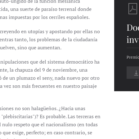
auto-ungido de la función mesiánica
tida, una suerte de paraíso terrenal donde
nas impuestas por los cerriles españoles.
Do
 creyendo en utopías y apostando por ellas no
inv
ntras tanto, los problemas de la ciudadanía
esuelven, sino que aumentan.
Premio
anipulaciones que del sistema democrático ha
nte, la chapuza del 9 de noviembre, una
ró de un plumazo el seny, nada nuevo por otro
da vez son más frecuentes en nuestro paisaje
visiones no son halagüeños. ¿Hacia unas
 "plebiscitarias")? Es probable. Las terceras en
el nulo respeto que el nacionalismo (en todas
o que exige, perfecto; en caso contrario, se