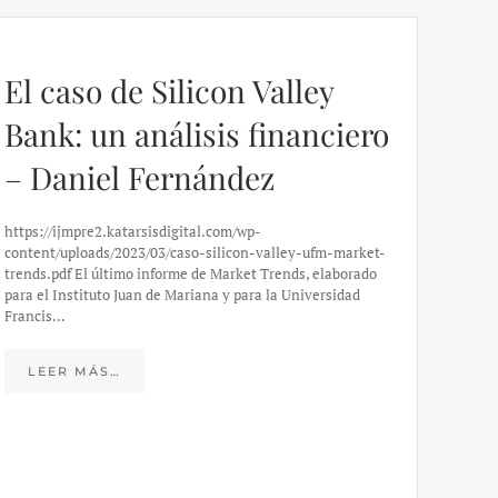
El caso de Silicon Valley
Bank: un análisis financiero
– Daniel Fernández
https://ijmpre2.katarsisdigital.com/wp-
content/uploads/2023/03/caso-silicon-valley-ufm-market-
trends.pdf El último informe de Market Trends, elaborado
para el Instituto Juan de Mariana y para la Universidad
Francis…
Esp
peo
LEER MÁS…
eco
20