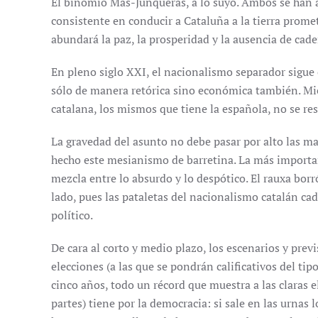
El binomio Mas-Junqueras, a lo suyo. Ambos se han 
consistente en conducir a Cataluña a la tierra prome
abundará la paz, la prosperidad y la ausencia de cade
En pleno siglo XXI, el nacionalismo separador sigue
sólo de manera retórica sino económica también. Mie
catalana, los mismos que tiene la española, no se r
La gravedad del asunto no debe pasar por alto las m
hecho este mesianismo de barretina. La más importa
mezcla entre lo absurdo y lo despótico. El rauxa bor
lado, pues las pataletas del nacionalismo catalán ca
político.
De cara al corto y medio plazo, los escenarios y pre
elecciones (a las que se pondrán calificativos del tipo
cinco años, todo un récord que muestra a las claras 
partes) tiene por la democracia: si sale en las urnas l