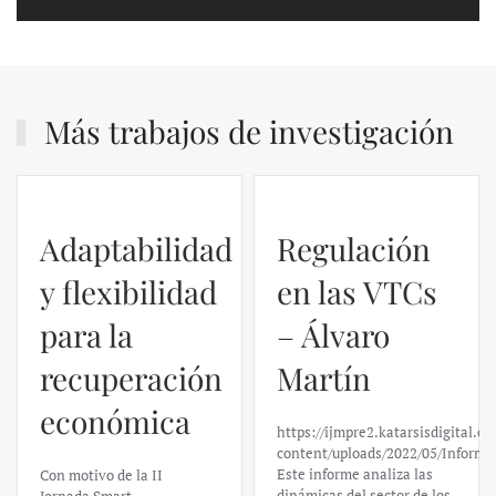
Más trabajos de investigación
Adaptabilidad
Regulación
y flexibilidad
en las VTCs
para la
– Álvaro
recuperación
Martín
económica
https://ijmpre2.katarsisdigital.c
content/uploads/2022/05/Informe
Este informe analiza las
Con motivo de la II
dinámicas del sector de los