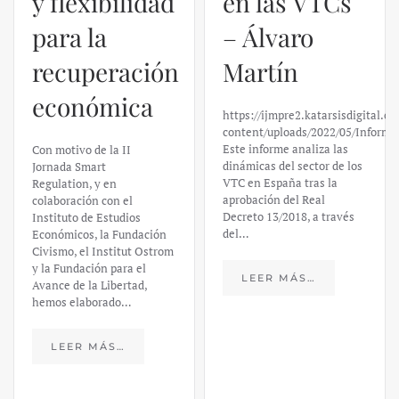
y flexibilidad
en las VTCs
para la
– Álvaro
recuperación
Martín
económica
https://ijmpre2.katarsisdigital.c
content/uploads/2022/05/Informe
Este informe analiza las
Con motivo de la II
dinámicas del sector de los
Jornada Smart
VTC en España tras la
Regulation, y en
aprobación del Real
colaboración con el
Decreto 13/2018, a través
Instituto de Estudios
del…
Económicos, la Fundación
Civismo, el Institut Ostrom
y la Fundación para el
LEER MÁS…
Avance de la Libertad,
hemos elaborado…
LEER MÁS…