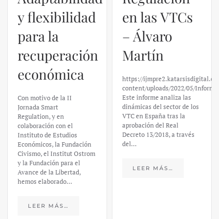
y flexibilidad
en las VTCs
para la
– Álvaro
recuperación
Martín
económica
https://ijmpre2.katarsisdigital.c
content/uploads/2022/05/Informe
Este informe analiza las
Con motivo de la II
dinámicas del sector de los
Jornada Smart
VTC en España tras la
Regulation, y en
aprobación del Real
colaboración con el
Decreto 13/2018, a través
Instituto de Estudios
del…
Económicos, la Fundación
Civismo, el Institut Ostrom
y la Fundación para el
LEER MÁS…
Avance de la Libertad,
hemos elaborado…
LEER MÁS…