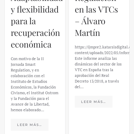
en las VTCs
– Álvaro
El caso de
Martín
Silicon
https://ijmpre2.katarsisdigital.com/wp-
Valley Bank:
content/uploads/2022/05/Informe_sobre_las_VTC.pdf
Este informe analiza las
un análisis
dinámicas del sector de los
VTC en España tras la
financiero –
aprobación del Real
Decreto 13/2018, a través
Daniel
del…
Fernández
LEER MÁS…
https://ijmpre2.katarsisdigital.c
content/uploads/2023/03/caso-
silicon-valley-ufm-market-
trends.pdf El último