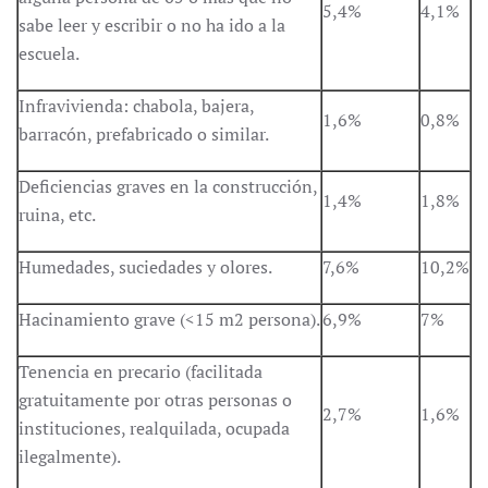
5,4%
4,1%
sabe leer y escribir o no ha ido a la
escuela.
Infravivienda: chabola, bajera,
1,6%
0,8%
barracón, prefabricado o similar.
Deficiencias graves en la construcción,
1,4%
1,8%
ruina, etc.
Humedades, suciedades y olores.
7,6%
10,2%
Hacinamiento grave (<15 m2 persona).
6,9%
7%
Tenencia en precario (facilitada
gratuitamente por otras personas o
2,7%
1,6%
instituciones, realquilada, ocupada
ilegalmente).