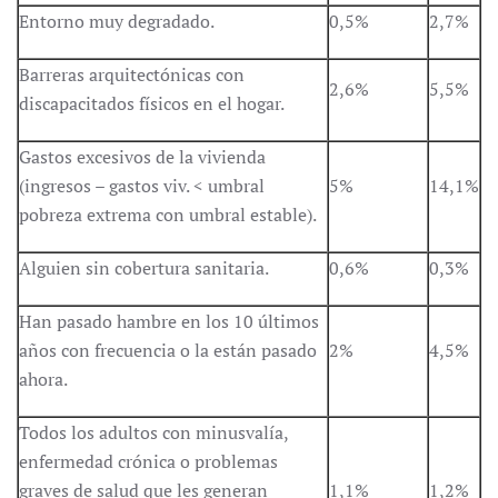
Entorno muy degradado.
0,5%
2,7%
Barreras arquitectónicas con
2,6%
5,5%
discapacitados físicos en el hogar.
Gastos excesivos de la vivienda
(ingresos – gastos viv. < umbral
5%
14,1%
pobreza extrema con umbral estable).
Alguien sin cobertura sanitaria.
0,6%
0,3%
Han pasado hambre en los 10 últimos
años con frecuencia o la están pasado
2%
4,5%
ahora.
Todos los adultos con minusvalía,
enfermedad crónica o problemas
graves de salud que les generan
1,1%
1,2%