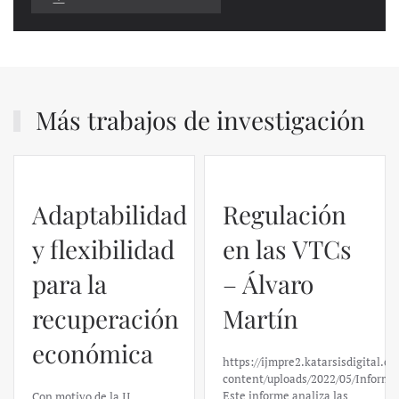
Más trabajos de investigación
Adaptabilidad
Regulación
y flexibilidad
en las VTCs
para la
– Álvaro
recuperación
Martín
económica
https://ijmpre2.katarsisdigital.c
content/uploads/2022/05/Informe
Este informe analiza las
Con motivo de la II