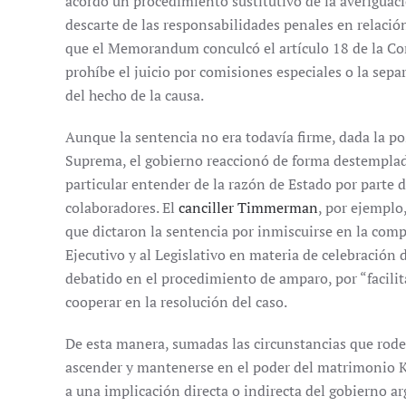
acordó un procedimiento sustitutivo de la averiguaci
descarte de las responsabilidades penales en relació
que el Memorandum conculcó el artículo 18 de la Con
prohíbe el juicio por comisiones especiales o la sepa
del hecho de la causa.
Aunque la sentencia no era todavía firme, dada la pos
Suprema, el gobierno reaccionó de forma destemplad
particular entender de la razón de Estado por parte 
colaboradores. El
canciller Timmerman
, por ejemplo
que dictaron la sentencia por inmiscuirse en la comp
Ejecutivo y al Legislativo en materia de celebración
debatido en el procedimiento de amparo, por “facilit
cooperar en la resolución del caso.
De esta manera, sumadas las circunstancias que rodea
ascender y mantenerse en el poder del matrimonio K
a una implicación directa o indirecta del gobierno ar