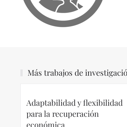
Más trabajos de investigaci
dad
Regulación en las VTCs –
Álvaro Martín