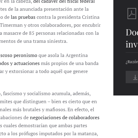
r en la cabeza,
del cadáver del fiscal federal
tes de la anunciada presentación ante la
no de
las pruebas
contra la presidenta Cristina
 Timerman y otros colaboradores, por encubrir
Do
la masacre de 85 personas relacionadas con la
ementos de una trama siniestra.
inv
iscoso peronismo
que asola la Argentina
¿Razón
dos y actuaciones
más propios de una banda
ar y extorsionar a todo aquél que genere
, fascismo y socialismo acumula, además,
mites que distinguen – bien es cierto que en
nales más brutales y mafiosos. En efecto, el
grabaciones de
negociaciones de colaboradores
las cuales demostrarían que ambas partes
cto a los prófugos imputados por la matanza,