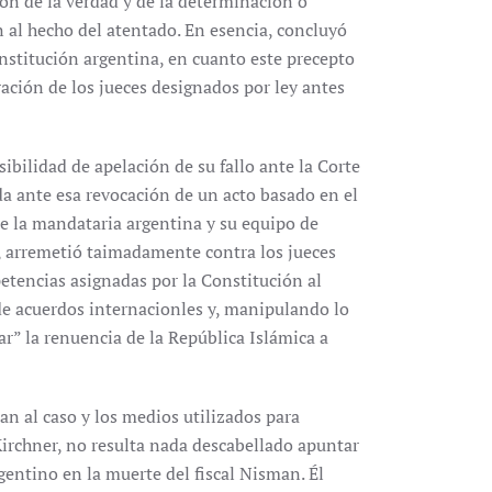
ón de la verdad y de la determinación o
n al hecho del atentado. En esencia, concluyó
stitución argentina, en cuanto este precepto
ración de los jueces designados por ley antes
ibilidad de apelación de su fallo ante la Corte
a ante esa revocación de un acto basado en el
de la mandataria argentina y su equipo de
, arremetió taimadamente contra los jueces
etencias asignadas por la Constitución al
 de acuerdos internacionles y, manipulando lo
ar” la renuencia de la República Islámica a
n al caso y los medios utilizados para
irchner, no resulta nada descabellado apuntar
gentino en la muerte del fiscal Nisman. Él