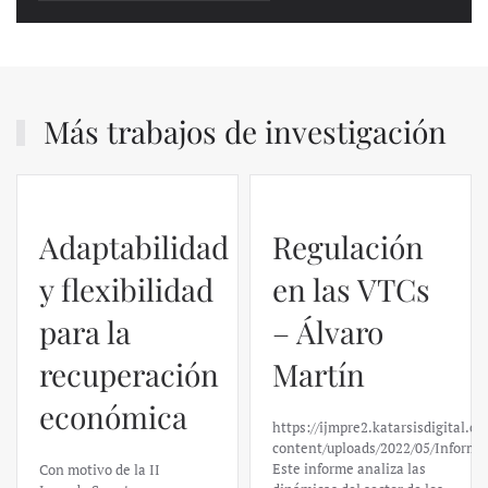
Más trabajos de investigación
Adaptabilidad
Regulación
y flexibilidad
en las VTCs
para la
– Álvaro
recuperación
Martín
económica
https://ijmpre2.katarsisdigital.c
content/uploads/2022/05/Informe
Este informe analiza las
Con motivo de la II