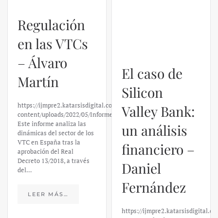
Regulación
El caso de
en las VTCs
Silicon
– Álvaro
Valley Bank:
Martín
un análisis
financiero –
https://ijmpre2.katarsisdigital.com/wp-
content/uploads/2022/05/Informe_sobre_las_VTC.pdf
Daniel
Este informe analiza las
dinámicas del sector de los
Fernández
VTC en España tras la
aprobación del Real
Decreto 13/2018, a través
https://ijmpre2.katarsisdigital.c
del…
content/uploads/2023/03/caso-
silicon-valley-ufm-market-
trends.pdf El último
LEER MÁS…
informe de Market Trends,
elaborado para el Instituto
Juan de Mariana y para la