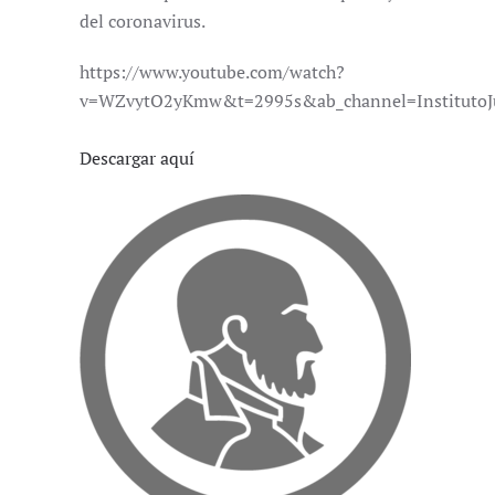
del coronavirus.
https://www.youtube.com/watch?
v=WZvytO2yKmw&t=2995s&ab_channel=InstitutoJ
Descargar aquí