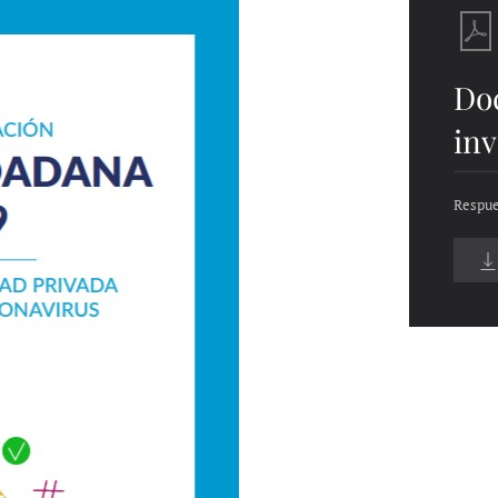
Do
inv
Respue