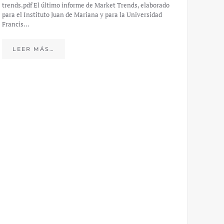
trends.pdf El último informe de Market Trends, elaborado
para el Instituto Juan de Mariana y para la Universidad
Francis…
Esp
peo
LEER MÁS…
eco
20
El IJM
mide e
Europea
Económ
LE