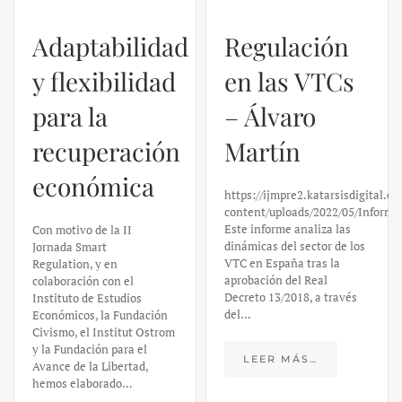
Adaptabilidad
Regulación
y flexibilidad
en las VTCs
para la
– Álvaro
recuperación
Martín
económica
https://ijmpre2.katarsisdigital.c
content/uploads/2022/05/Informe
Este informe analiza las
Con motivo de la II
dinámicas del sector de los
Jornada Smart
VTC en España tras la
Regulation, y en
aprobación del Real
colaboración con el
Decreto 13/2018, a través
Instituto de Estudios
del…
Económicos, la Fundación
Civismo, el Institut Ostrom
y la Fundación para el
LEER MÁS…
Avance de la Libertad,
hemos elaborado…