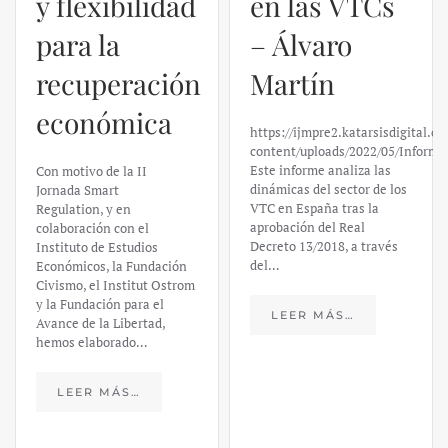
y flexibilidad
en las VTCs
para la
– Álvaro
recuperación
Martín
económica
https://ijmpre2.katarsisdigital.c
content/uploads/2022/05/Informe
Este informe analiza las
Con motivo de la II
dinámicas del sector de los
Jornada Smart
VTC en España tras la
Regulation, y en
aprobación del Real
colaboración con el
Decreto 13/2018, a través
Instituto de Estudios
del…
Económicos, la Fundación
Civismo, el Institut Ostrom
y la Fundación para el
LEER MÁS…
Avance de la Libertad,
hemos elaborado…
LEER MÁS…