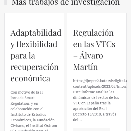
Más trabajos de investigación
Adaptabilidad
Regulación
y flexibilidad
en las VTCs
para la
– Álvaro
recuperación
Martín
económica
https://ijmpre2.katarsisdigital.c
content/uploads/2022/05/Informe
Este informe analiza las
Con motivo de la II
dinámicas del sector de los
Jornada Smart
VTC en España tras la
Regulation, y en
aprobación del Real
colaboración con el
Decreto 13/2018, a través
Instituto de Estudios
del…
Económicos, la Fundación
Civismo, el Institut Ostrom