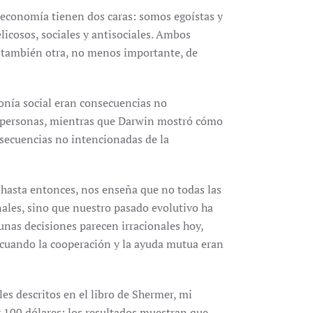
a economía tienen dos caras: somos egoístas y
elicosos, sociales y antisociales. Ambos
o también otra, no menos importante, de
onía social eran consecuencias no
e personas, mientras que Darwin mostró cómo
nsecuencias no intencionadas de la
hasta entonces, nos enseña que no todas las
ales, sino que nuestro pasado evolutivo ha
nas decisiones parecen irracionales hoy,
 cuando la cooperación y la ayuda mutua eran
s descritos en el libro de Shermer, mi
ir 100 dólares: los resultados muestran que