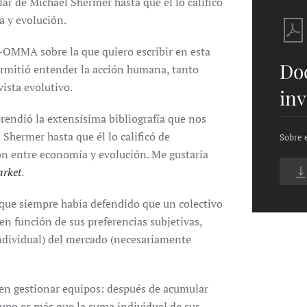
ar de Michael Shermer hasta que él lo calificó
 y evolución.
OMMA sobre la que quiero escribir en esta
Do
permitió entender la acción humana, tanto
ista evolutivo.
inv
prendió la extensísima bibliografía que nos
Shermer hasta que él lo calificó de
Sobre 
ón entre economía y evolución. Me gustaría
arket
.
 que siempre había defendido que un colectivo
n función de sus preferencias subjetivas,
ndividual) del mercado (necesariamente
 en gestionar equipos: después de acumular
rupo es más que la suma individual de sus