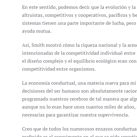
En este sentido, podemos decir que la evolución y l
altruistas, competitivos y cooperativos, pacíficos y b
sistemas tienen una parte importante de lucha, per
ayuda mutua.
Así, Smith mostró cómo la riqueza nacional y la arm
intencionadas de la competitividad individual entr
el diseño complejo y el equilibrio ecológico eran co
competitividad entre organismos.
La economía conductual, una materia nueva para mí 
decisiones del ser humano son absolutamente racion
programado nuestros cerebros de tal manera que algu
aunque no lo eran hace unos cuantos miles de años,
necesarias para garantizar nuestra supervivencia.
Creo que de todos los numerosos ensayos conductuale
preferido es el experimento en el que se pide repart