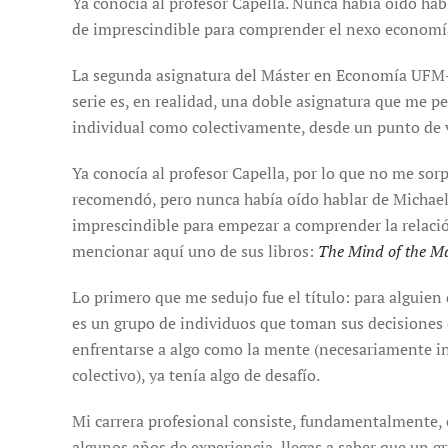
Ya conocía al profesor Capella. Nunca había oído habl
de imprescindible para comprender el nexo economía
La segunda asignatura del Máster en Economía UFM-
serie es, en realidad, una doble asignatura que me 
individual como colectivamente, desde un punto de v
Ya conocía al profesor Capella, por lo que no me sor
recomendó, pero nunca había oído hablar de Michael 
imprescindible para empezar a comprender la relaci
mencionar aquí uno de sus libros:
The Mind of the M
Lo primero que me sedujo fue el título: para alguien
es un grupo de individuos que toman sus decisiones e
enfrentarse a algo como la mente (necesariamente i
colectivo), ya tenía algo de desafío.
Mi carrera profesional consiste, fundamentalmente,
algunos años de experiencia, llegas a saber que un g