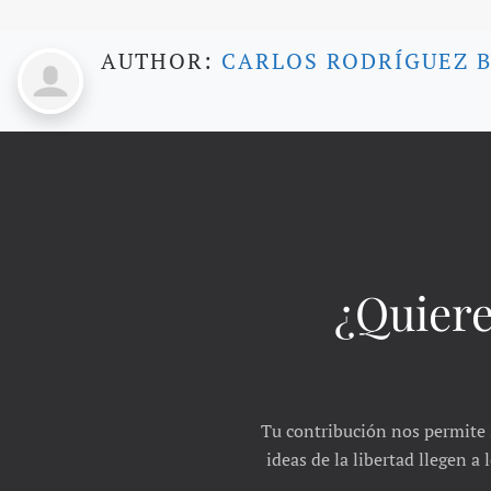
todos
públicos
entonces
AUTHOR:
CARLOS RODRÍGUEZ 
sólo
contemplarían
la
rentabilidad
colectiva
a
largo
plazo
y
no
provocarían
ningún
desastre
¿Quiere
social.
Tu contribución nos permite 
ideas de la libertad llegen a