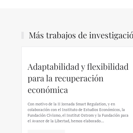
y
al
capitalismo
es,
efectivamente,
su
Más trabajos de investigaci
cortedad
de
miras.
Lo
asombroso
Adaptabilidad y flexibilidad
no
es
tanto
para la recuperación
eso
como
económica
la
fantasía
de
Con motivo de la II Jornada Smart Regulation, y en
que
colaboración con el Instituto de Estudios Económicos, la
si
Fundación Civismo, el Institut Ostrom y la Fundación para
no
el Avance de la Libertad, hemos elaborado…
hay
mercado