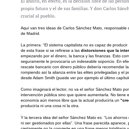
El ahorro, en efecto, es la decisión libre de las perso
propio futuro y el de sus familias. Y don Carlos Sán
crucial al pueblo.
Aquí van tres ideas de Carlos Sánchez Mato, responsable
de Madrid.
La primera: “El sistema capitalista no es capaz de produci
de esta frase si se refiriese a las
distorsiones que la int
empezando por el dinero, la banca y las finanzas. Esto conv
seguramente le provocaría un indeseable soponcio. En efect
rescate bancario con dinero público debería recomendar la 
rompiendo así la alianza entre las elites privilegiadas y el 
desde Adam Smith (puede ver por ejemplo el último capítu
Como imaginará el lector, no va el señor Sánchez Mato por 
intervención pública sino que quiere aumentarla. No tiene 
economía aún menos libre que la actual produciría un
“cre
produciría ni una cosa ni la otra.
La
Y la tercera idea del señor Sánchez Mato es: “Los ahorros
segunda
ni ser gestionados por ellas”. Una frase parecida aparece, p
idea
ciertamente no la convierte en una frase menos totalitaria