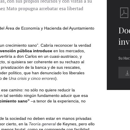
nas, con sus propios recursos y con vistas a su
chez Mato propugna arrebatar esa libertad
Do
 del Área de Economía y Hacienda del Ayuntamiento
inv
r un crecimiento sano”. Cabría reconocer la verdad
ervención pública introduce
en los mercados,
ertiría a don Carlos en un cuasi-austriaco, y
Su Hac
o, si quisiera ser coherente en su rechazo al
privatización de la banca y de sus rescates,
poder político, que han denunciado los liberales
lo de
Una crisis y cinco errores
).
ese camino: no sólo no quiere reducir la
en tal sentido ningún fundamento aducir que esa
cimiento sano”
–a tenor de la experiencia, no
 de la sociedad no deben estar en manos privadas
or cierto, en la
Teoría general
de Keynes, pero ello
 y menos brutal, como se comprende con facilidad