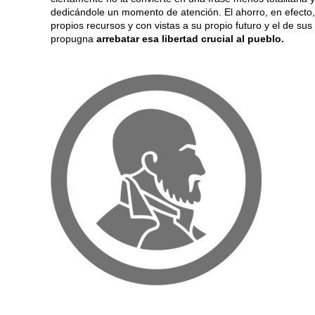
es:
dedicándole un momento de atención. El ahorro, en efecto, 
“La
propios recursos y con vistas a su propio futuro y el de su
banca
propugna
arrebatar esa libertad crucial al pueblo.
privada
sólo
busca
la
mayor
rentabilidad
a
corto
plazo
y
eso
provoca
el
desastre
social”.
Una
antigua
crítica
al
mercado