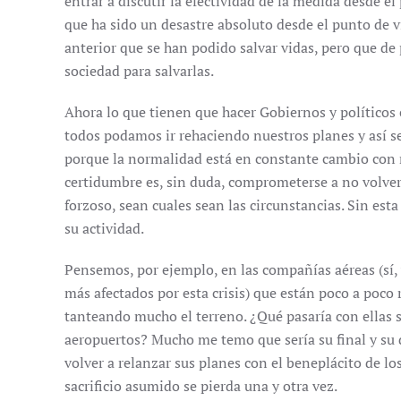
entrar a discutir la efectividad de la medida desde el
que ha sido un desastre absoluto desde el punto de v
anterior que se han podido salvar vidas, pero que de 
sociedad para salvarlas.
Ahora lo que tienen que hacer Gobiernos y políticos e
todos podamos ir rehaciendo nuestros planes y así se
porque la normalidad está en constante cambio con n
certidumbre es, sin duda, comprometerse a no volv
forzoso, sean cuales sean las circunstancias. Sin esta
su actividad.
Pensemos, por ejemplo, en las compañías aéreas (sí,
más afectados por esta crisis) que están poco a poco
tanteando mucho el terreno. ¿Qué pasaría con ellas si
aeropuertos? Mucho me temo que sería su final y su
volver a relanzar sus planes con el beneplácito de los
sacrificio asumido se pierda una y otra vez.