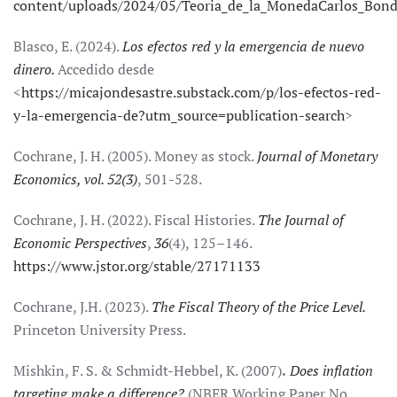
content/uploads/2024/05/Teoria_de_la_MonedaCarlos_Bond
Blasco, E. (2024).
Los efectos red y la emergencia de nuevo
dinero.
Accedido desde
<
https://micajondesastre.substack.com/p/los-efectos-red-
y-la-emergencia-de?utm_source=publication-search
>
Cochrane, J. H. (2005). Money as stock.
Journal of Monetary
Economics, vol. 52(3)
, 501-528.
Cochrane, J. H. (2022). Fiscal Histories.
The Journal of
Economic Perspectives
,
36
(4), 125–146.
https://www.jstor.org/stable/27171133
Cochrane, J.H. (2023).
The Fiscal Theory of the Price Level.
Princeton University Press.
Mishkin, F. S. & Schmidt-Hebbel, K. (2007)
.
Does inflation
targeting make a difference?
(NBER Working Paper No.