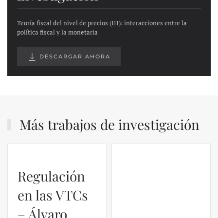
Teoría fiscal del nivel de precios (III): interacciones entre la
política fiscal y la monetaria
DESCARGAR AHORA
Más trabajos de investigación
Regulación
El caso de
en las VTCs
Silicon
– Álvaro
Valley Bank: