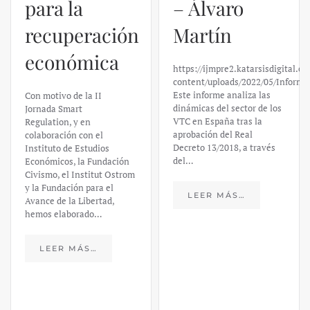
para la
– Álvaro
recuperación
Martín
económica
https://ijmpre2.katarsisdigital.c
content/uploads/2022/05/Informe
Este informe analiza las
Con motivo de la II
dinámicas del sector de los
Jornada Smart
VTC en España tras la
Regulation, y en
aprobación del Real
colaboración con el
Decreto 13/2018, a través
Instituto de Estudios
del…
Económicos, la Fundación
Civismo, el Institut Ostrom
y la Fundación para el
LEER MÁS…
Avance de la Libertad,
hemos elaborado…
LEER MÁS…