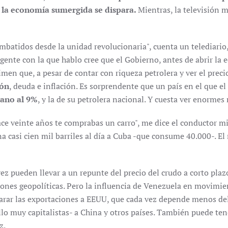
la economía sumergida se dispara.
Mientras, la televisión 
ombatidos desde la unidad revolucionaria", cuenta un telediari
 gente con la que hablo cree que el Gobierno, antes de abrir la
men que, a pesar de contar con riqueza petrolera y ver el preci
ión
, deuda e inflación. Es sorprendente que un país en el que e
cano al 9%
, y la de su petrolera nacional. Y cuesta ver enormes 
ce veinte años te comprabas un carro", me dice el conductor mi
 casi cien mil barriles al día a Cuba -que consume 40.000-. El 
z pueden llevar a un repunte del precio del crudo a corto plaz
siones geopolíticas. Pero la influencia de Venezuela en movimi
arar las exportaciones a EEUU, que cada vez depende menos de
llo muy capitalistas- a China y otros países. También puede te
z.