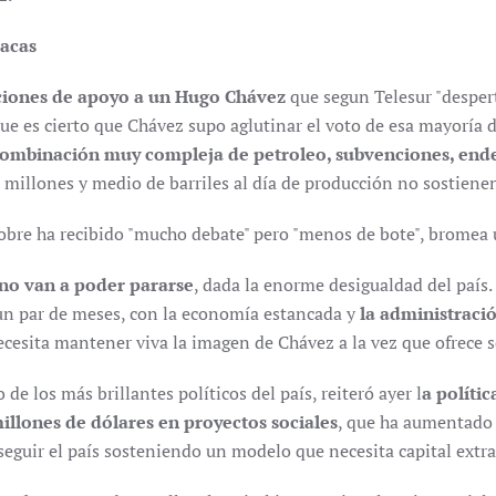
racas
ciones de apoyo a un Hugo Chávez
que segun Telesur "desper
 es cierto que Chávez supo aglutinar el voto de esa mayoría 
ombinación muy compleja de petroleo, subvenciones, end
 millones y medio de barriles al día de producción no sostienen
obre ha recibido "mucho debate" pero "menos de bote", bromea u
z no van a poder pararse
, dada la enorme desigualdad del país.
 un par de meses, con la economía estancada y
la administraci
ecesita mantener viva la imagen de Chávez a la vez que ofrece 
de los más brillantes políticos del país, reiteró ayer l
a políti
lones de dólares en proyectos sociales
, que ha aumentado 
a seguir el país sosteniendo un modelo que necesita capital ext