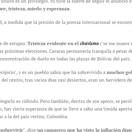
ocurre es un privilegio. Yo tuve la suerte de seguir el anuncio o
re, tristeza, miedo y esperanza
.
d, a medida que la presión de la prensa internacional se encon
e de estupor.
Tristeza evidente en el
chavismo
("se me muere e
as próximas elecciones. Caracas permanecía tranquila a pesar d
 concentración de duelo en todas las plazas de Bolívar del país.
cipicio", y es un pueblo sabio que ha sobrevivido a
muchos go
s del centro, tras varios días casi desiertos, eran un hervidero 
Negarlo es ridículo. Pero también, dentro de ese apoyo, se perc
lo, hay cierta esperanza de que se lleve a cabo una tímida aper
 a la del país vecino, Colombia.
sobrevivir"
, dice
un camarero que ha visto la inflación dis