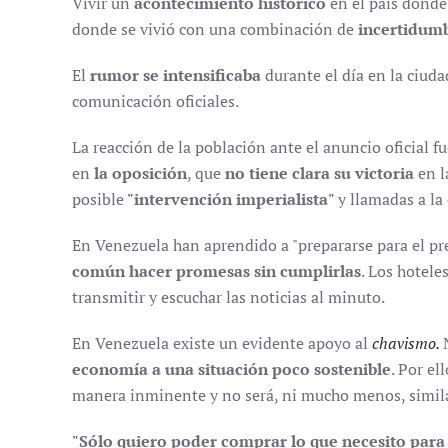
Vivir un
acontecimiento histórico
en el país donde 
donde se vivió con una combinación de
incertidumb
El
rumor se intensificaba
durante el día en la ciuda
comunicación oficiales.
La reacción de la población ante el anuncio oficial fu
en
la oposición
, que
no tiene clara su victoria
en l
posible
"intervención imperialista"
y llamadas a la
En Venezuela han aprendido a "prepararse para el pre
común hacer promesas sin cumplirlas
. Los hotele
transmitir y escuchar las noticias al minuto.
En Venezuela existe un evidente apoyo al
chavismo.
economía a una situación poco sostenible
. Por el
manera inminente y no será, ni mucho menos, similar
"Sólo quiero poder comprar lo que necesito para 