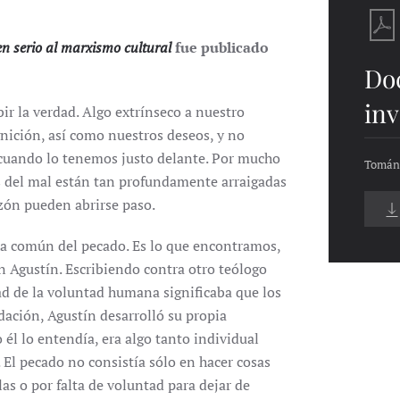
 serio al marxismo cultural
fue publicado
Do
inv
r la verdad. Algo extrínseco a nuestro
ición, así como nuestros deseos, y no
 cuando lo tenemos justo delante. Por mucho
Tománd
s del mal están tan profundamente arraigadas
zón pueden abrirse paso.
xa común del pecado. Es lo que encontramos,
an Agustín. Escribiendo contra otro teólogo
rtad de la voluntad humana significaba que los
ación, Agustín desarrolló su propia
él lo entendía, era algo tanto individual
 El pecado no consistía sólo en hacer cosas
s o por falta de voluntad para dejar de