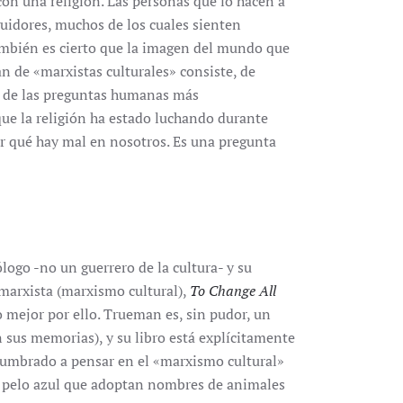
l con una religión. Las personas que lo hacen a
uidores, muchos de los cuales sienten
también es cierto que la imagen del mundo que
an de «marxistas culturales» consiste, de
a de las preguntas humanas más
que la religión ha estado luchando durante
or qué hay mal en nosotros. Es una pregunta
logo -no un guerrero de la cultura- y su
tmarxista (marxismo cultural),
To Change All
o mejor por ello. Trueman es, sin pudor, un
 sus memorias), y su libro está explícitamente
stumbrado a pensar en el «marxismo cultural»
 pelo azul que adoptan nombres de animales