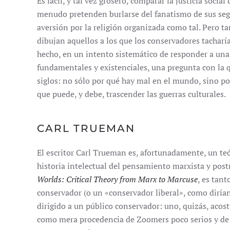
Es fácil, y tal vez grosero, comparar la justicia socia
menudo pretenden burlarse del fanatismo de sus seg
aversión por la religión organizada como tal. Pero 
dibujan aquellos a los que los conservadores tacharí
hecho, en un intento sistemático de responder a un
fundamentales y existenciales, una pregunta con la 
siglos: no sólo por qué hay mal en el mundo, sino p
que puede, y debe, trascender las guerras culturales.
CARL TRUEMAN
El escritor Carl Trueman es, afortunadamente, un teó
historia intelectual del pensamiento marxista y pos
Worlds: Critical Theory from Marx to Marcuse
, es tant
conservador (o un «conservador liberal», como dirían
dirigido a un público conservador: uno, quizás, aco
como mera procedencia de Zoomers poco serios y de