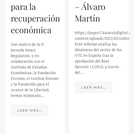
– Álvaro
El caso de
Martín
Silicon
https://ijmpre2.katarsisdigital.com/wp-
Valley Bank:
content/uploads/2022/05/Informe_sobre_las_VTC.pdf
Este informe analiza las
un análisis
dinámicas del sector de los
VTC en España tras la
financiero –
aprobación del Real
Decreto 13/2018, a través
Daniel
del…
Fernández
LEER MÁS…
https://ijmpre2.katarsisdigital.c
content/uploads/2023/03/caso-
silicon-valley-ufm-market-
trends.pdf El último
informe de Market Trends,
elaborado para el Instituto
Juan de Mariana y para la