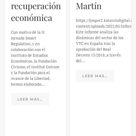
El caso de
Martín
Silicon
https://ijmpre2.katarsisdigital.com/wp-
Valley Bank:
content/uploads/2022/05/Informe_sobre_las_VTC.pdf
Este informe analiza las
un análisis
dinámicas del sector de los
VTC en España tras la
financiero –
aprobación del Real
Decreto 13/2018, a través
Daniel
del…
Fernández
LEER MÁS…
https://ijmpre2.katarsisdigital.c
content/uploads/2023/03/caso-
silicon-valley-ufm-market-
trends.pdf El último
informe de Market Trends,
elaborado para el Instituto
Juan de Mariana y para la
Universidad Francis…