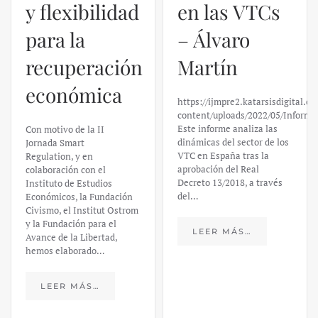
y flexibilidad
en las VTCs
para la
– Álvaro
recuperación
Martín
económica
https://ijmpre2.katarsisdigital.c
content/uploads/2022/05/Informe
Este informe analiza las
Con motivo de la II
dinámicas del sector de los
Jornada Smart
VTC en España tras la
Regulation, y en
aprobación del Real
colaboración con el
Decreto 13/2018, a través
Instituto de Estudios
del…
Económicos, la Fundación
Civismo, el Institut Ostrom
y la Fundación para el
LEER MÁS…
Avance de la Libertad,
hemos elaborado…
LEER MÁS…