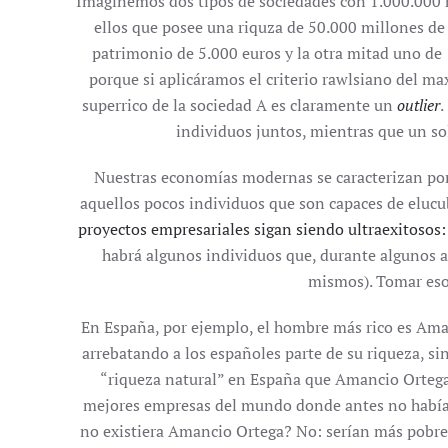
Imaginemos dos tipos de sociedades con 1.000.000 h
ellos que posee una riquza de 50.000 millones de
patrimonio de 5.000 euros y la otra mitad uno de 
porque si aplicáramos el criterio rawlsiano del m
superrico de la sociedad A es claramente un
outlier
.
individuos juntos, mientras que un so
Nuestras economías modernas se caracterizan por
aquellos pocos individuos que son capaces de elucub
proyectos empresariales sigan siendo ultraexitosos
habrá algunos individuos que, durante algunos año
mismos). Tomar esos
En España, por ejemplo, el hombre más rico es Ama
arrebatando a los españoles parte de su riqueza, si
“riqueza natural” en España que Amancio Ortega 
mejores empresas del mundo donde antes no había n
no existiera Amancio Ortega? No: serían más pobres