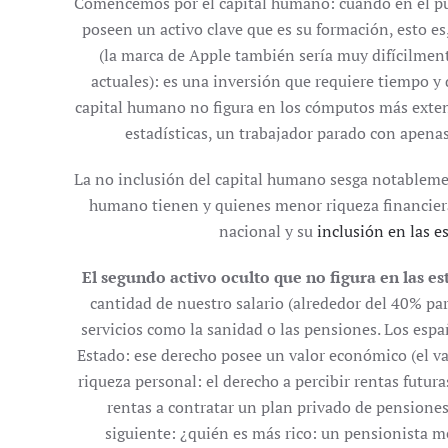
Comencemos por el capital humano: cuando en el punt
poseen un activo clave que es su formación, esto es
(la marca de Apple también sería muy difícilment
actuales): es una inversión que requiere tiempo y
capital humano no figura en los cómputos más extendi
estadísticas, un trabajador parado con apenas
La no inclusión del capital humano sesga notablement
humano tienen y quienes menor riqueza financiera 
nacional y su
inclusión en las e
El segundo activo oculto que no figura en las es
cantidad de nuestro salario (alrededor del 40% par
servicios como la sanidad o las pensiones. Los espa
Estado: ese derecho posee un valor económico (el valo
riqueza personal: el derecho a percibir rentas futur
rentas a contratar un plan privado de pensione
siguiente: ¿quién es más rico: un pensionista m