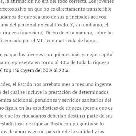
 la afirmación no era del todo correcta. Los jóvenes
efectos salvo en que no es directamente transferible
dudamos de que sea uno de sus principales activos
ma del personal no cualificado. Y, sin embargo, el
 riqueza financiera). Dicho de otra manera, sobre las
 licenciado por el MIT con matricula de honor.
a, ya que los jóvenes son quienes más y mejor capital
mano representa en torno al 40% de toda la riqueza
del top 1% cayera del 33% al 22%
.
dades, el Estado nos arrebata mes a mes una ingente
o del cual se incluye la prestación de determinados
ómica adicional, pensiones y servicios sanitarios del
o figura en las estadísticas de riqueza (pese a que es
ado que los ciudadanos deberían destinar parte de sus
s estadísticas de riqueza. Basta con preguntarse lo
ros de ahorros en un país donde la sanidad y las