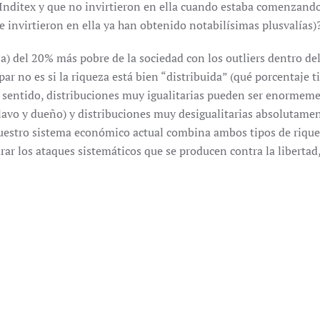
Inditex y que no invirtieron en ella cuando estaba comenzando
e invirtieron en ella ya han obtenido notabilísimas plusvalías
a) del 20% más pobre de la sociedad con los outliers dentro del
r no es si la riqueza está bien “distribuida” (qué porcentaje tie
e sentido, distribuciones muy igualitarias pueden ser enormem
sclavo y dueño) y distribuciones muy desigualitarias absolutam
Nuestro sistema económico actual combina ambos tipos de riqueza
parar los ataques sistemáticos que se producen contra la libertad