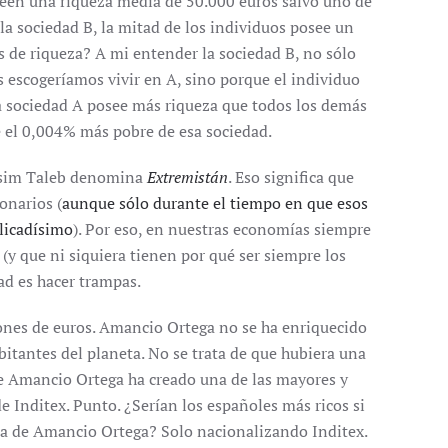
seen una riqueza media de 50.000 euros salvo uno de
a sociedad B, la mitad de los individuos posee un
s de riqueza? A mi entender la sociedad B, no sólo
 escogeríamos vivir en A, sino porque el individuo
la sociedad A posee más riqueza que todos los demás
e el 0,004% más pobre de esa sociedad.
assim Taleb denomina
Extremistán
. Eso significa que
onarios (
aunque sólo durante el tiempo en que esos
licadísimo
). Por eso, en nuestras economías siempre
 (y que ni siquiera tienen por qué ser siempre los
ad es hacer trampas.
ones de euros. Amancio Ortega no se ha enriquecido
bitantes del planeta. No se trata de que hubiera una
ue Amancio Ortega ha creado una de las mayores y
Inditex. Punto. ¿Serían los españoles más ricos si
eza de Amancio Ortega? Solo nacionalizando Inditex.