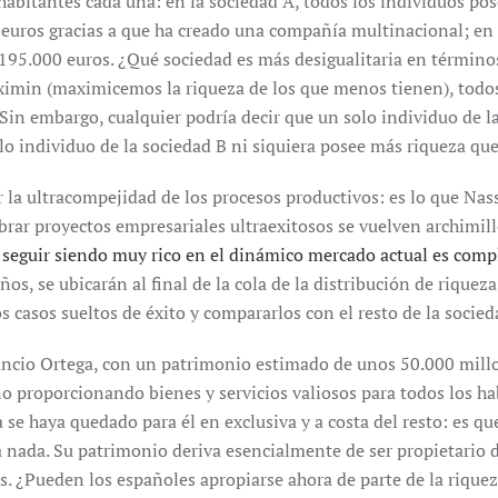
abitantes cada una: en la sociedad A, todos los individuos po
 euros gracias a que ha creado una compañía multinacional; en l
195.000 euros. ¿Qué sociedad es más desigualitaria en término
aximin (maximicemos la riqueza de los que menos tienen), todos
 Sin embargo, cualquier podría decir que un solo individuo de 
lo individuo de la sociedad B ni siquiera posee más riqueza qu
 la ultracompejidad de los procesos productivos: es lo que N
rar proyectos empresariales ultraexitosos se vuelven archimill
: seguir siendo muy rico en el dinámico mercado actual es comp
s, se ubicarán al final de la cola de la distribución de riqueza
 casos sueltos de éxito y compararlos con el resto de la socied
ncio Ortega, con un patrimonio estimado de unos 50.000 mill
no proporcionando bienes y servicios valiosos para todos los ha
se haya quedado para él en exclusiva y a costa del resto: es q
ada. Su patrimonio deriva esencialmente de ser propietario de 
. ¿Pueden los españoles apropiarse ahora de parte de la riqu