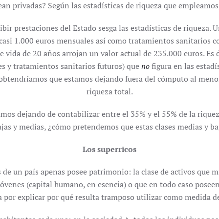
ean privadas? Según las estadísticas de riqueza que empleamos,
bir prestaciones del Estado sesga las estadísticas de riqueza. 
asi 1.000 euros mensuales así como tratamientos sanitarios c
 vida de 20 años arrojan un valor actual de 235.000 euros. Es d
s y tratamientos sanitarios futuros) que
no
figura en las estadí
 obtendríamos que estamos dejando fuera del cómputo al menos 
riqueza total.
mos dejando de contabilizar entre el 35% y el 55% de la riqueza
as y medias, ¿cómo pretendemos que estas clases medias y ba
Los superricos
 de un país apenas posee patrimonio: la clase de activos que mi
s jóvenes (capital humano, en esencia) o que en todo caso posee
a por explicar por qué resulta tramposo utilizar como medida de 