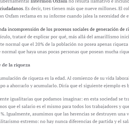
rogubernamental
Intermón Oxfam
no resulta llamativo e inclus
 ciudadanos
. Es decir, tres tienen más que nueve millones. El c
on Oxfam reclama en su informe cuando jalea la necesidad de e
a incomprensión de los procesos sociales de generación de riq
tículo, trataré de explicar por qué, más allá del amarillismo ini
e normal que el 20% de la población no posea apenas riqueza de
te normal que haya unas pocas personas que posean mucha riqu
de la riqueza
cumulación de riqueza es la edad. Al comienzo de su vida labo
 a ahorrarlo y acumularlo. Diría que el siguiente ejemplo es b
 igualitarias que podamos imaginar: en esta sociedad se traba
s que el salario es el mismo para todos los trabajadores y qu
5%. Igualmente, asumimos que las herencias se destruyen una vez
litarismo extremo: no hay nunca diferencias de partida y el sal