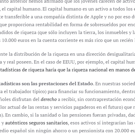
o anterior hemos afirmado que los jóvenes carecen de activos,
, el capital humano. El capital humano es un activo a todos los 
e transferible a una compañía distinta de Apple y no por eso 
 que proporciona rentabilidad en forma de sobresueldos por enci
dos de riqueza (que sólo incluyen la tierra, los inmuebles y la
 10.000 euros en la cuenta corriente es más rico que un recién
e la distribución de la riqueza en una dirección desigualitari
y real poseen. En el caso de EEUU, por ejemplo, el capital hu
stadísticas de riqueza haría que la riqueza nacional en manos 
tadísticas son las prestaciones del Estado
. En nuestras socie
a el trabajador típico) para financiar su funcionamiento, dentr
ñoles disfrutan del
derecho
a recibir, sin contraprestación econ
r actual de las rentas y servicios pagaderos en el futuro) que n
as). En cambio, si la sanidad o las pensiones fueran privadas, d
s y
auténticos seguros sanitarios
, esos activos sí integrarían la
edio español sin ningún ahorro o un pensionista con 20.000 eu