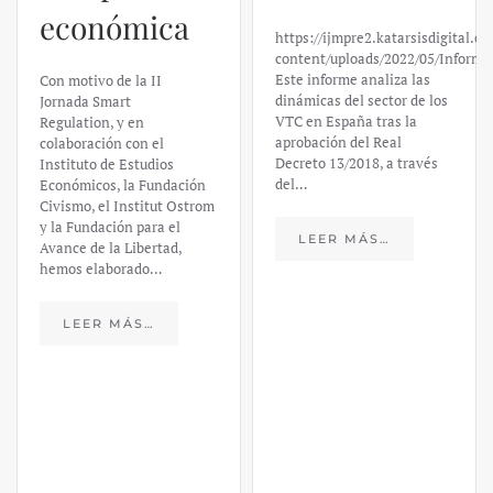
Silicon
https://ijmpre2.katarsisdigital.com/wp-
Valley Bank:
content/uploads/2022/05/Informe_sobre_las_VTC.pdf
Este informe analiza las
un análisis
dinámicas del sector de los
VTC en España tras la
financiero –
aprobación del Real
Decreto 13/2018, a través
Daniel
del…
Fernández
LEER MÁS…
https://ijmpre2.katarsisdigital.c
content/uploads/2023/03/caso-
silicon-valley-ufm-market-
trends.pdf El último
informe de Market Trends,
elaborado para el Instituto
Juan de Mariana y para la
Universidad Francis…
LEER MÁS…