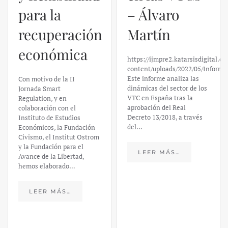
para la
– Álvaro
recuperación
Martín
económica
https://ijmpre2.katarsisdigital.c
content/uploads/2022/05/Informe
Este informe analiza las
Con motivo de la II
dinámicas del sector de los
Jornada Smart
VTC en España tras la
Regulation, y en
aprobación del Real
colaboración con el
Decreto 13/2018, a través
Instituto de Estudios
del…
Económicos, la Fundación
Civismo, el Institut Ostrom
y la Fundación para el
LEER MÁS…
Avance de la Libertad,
hemos elaborado…
LEER MÁS…