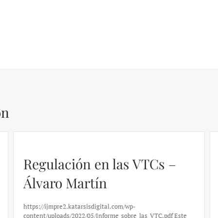
ón
El caso de Silicon Valley
Bank: un análisis financiero
– Daniel Fernández