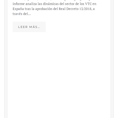
https://ijmpre2.katarsisdigital.com/wp-
content/uploads/2023/03/caso-silicon-valley-ufm-market-
trends.pdf El último informe de Market Trends, elaborado
para el Instituto Juan de Mariana y para la Universidad
Francis…
LEER MÁS…