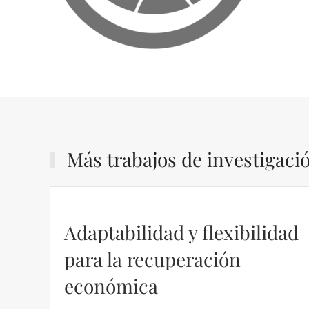
Más trabajos de investigaci
dad
Regulación en las VTCs –
Álvaro Martín
https://ijmpre2.katarsisdigital.com/wp-
content/uploads/2022/05/Informe_sobre_las_VTC.pdf Este