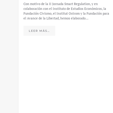
informe analiza las dinámicas del sector de los VTC en
España tras la aprobación del Real Decreto 13/2018, a
, la
través del…
 para
LEER MÁS…