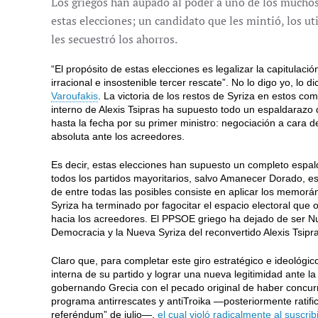
Los griegos han aupado al poder a uno de los muchos
estas elecciones; un candidato que les mintió, los uti
les secuestró los ahorros.
“El propósito de estas elecciones es legalizar la capitulació
irracional e insostenible tercer rescate”. No lo digo yo, lo 
Varoufakis
. La victoria de los restos de Syriza en estos comi
interno de Alexis Tsipras ha supuesto todo un espaldarazo d
hasta la fecha por su primer ministro: negociación a cara d
absoluta ante los acreedores.
Es decir, estas elecciones han supuesto un completo espal
todos los partidos mayoritarios, salvo Amanecer Dorado, e
de entre todas las posibles consiste en aplicar los memo
Syriza ha terminado por fagocitar el espacio electoral que 
hacia los acreedores. El PPSOE griego ha dejado de ser 
Democracia y la Nueva Syriza del reconvertido Alexis Tsipr
Claro que, para completar este giro estratégico e ideológic
interna de su partido y lograr una nueva legitimidad ante l
gobernando Grecia con el pecado original de haber concur
programa antirrescates y antiTroika —posteriormente ratifi
referéndum” de julio—,
el cual violó radicalmente al suscr