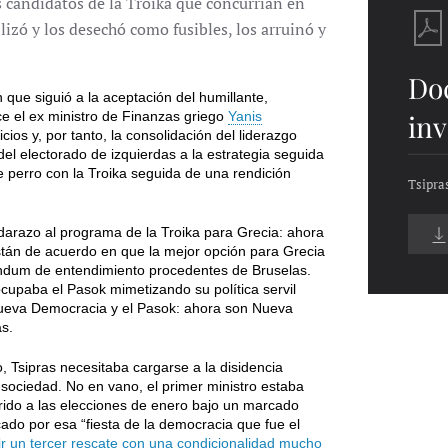
 candidatos de la Troika que concurrían en
lizó y los desechó como fusibles, los arruinó y
Do
n que siguió a la aceptación del humillante,
dice el ex ministro de Finanzas griego
Yanis
inv
cios y, por tanto, la consolidación del liderazgo
el electorado de izquierdas a la estrategia seguida
e perro con la Troika seguida de una rendición
Tsipra
darazo al programa de la Troika para Grecia: ahora
stán de acuerdo en que la mejor opción para Grecia
rándum de entendimiento procedentes de Bruselas.
ocupaba el Pasok mimetizando su política servil
Nueva Democracia y el Pasok: ahora son Nueva
as.
o, Tsipras necesitaba cargarse a la disidencia
a sociedad. No en vano, el primer ministro estaba
rido a las elecciones de enero bajo un marcado
cado por esa “fiesta de la democracia que fue el
ibir un tercer rescate con una condicionalidad mucho