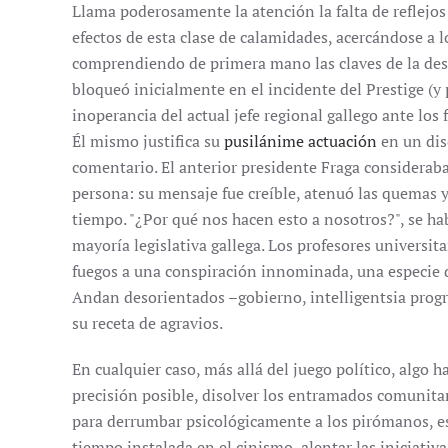
Llama poderosamente la atención la falta de reflejos 
efectos de esta clase de calamidades, acercándose a 
comprendiendo de primera mano las claves de la des
bloqueó inicialmente en el incidente del Prestige (y p
inoperancia del actual jefe regional gallego ante los
Él mismo justifica su
pusilánime actuación
en un disc
comentario. El anterior presidente Fraga considerab
persona: su mensaje fue creíble, atenuó las quemas y
tiempo. "¿Por qué nos hacen esto a nosotros?", se h
mayoría legislativa gallega. Los profesores universit
fuegos a una conspiración innominada, una especie 
Andan desorientados –gobierno, intelligentsia progr
su receta de agravios.
En cualquier caso, más allá del juego político, algo 
precisión posible, disolver los entramados comunitar
para derrumbar psicológicamente a los pirómanos, e
tiempo instalada en el cinismo, alentar las iniciati