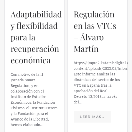
Adaptabilidad
Regulación
y flexibilidad
en las VTCs
para la
– Álvaro
recuperación
Martín
económica
https://ijmpre2.katarsisdigital.c
content/uploads/2022/05/Informe
Este informe analiza las
Con motivo de la II
dinámicas del sector de los
Jornada Smart
VTC en España tras la
Regulation, y en
aprobación del Real
colaboración con el
Decreto 13/2018, a través
Instituto de Estudios
del…
Económicos, la Fundación
Civismo, el Institut Ostrom
y la Fundación para el
LEER MÁS…
Avance de la Libertad,
hemos elaborado…