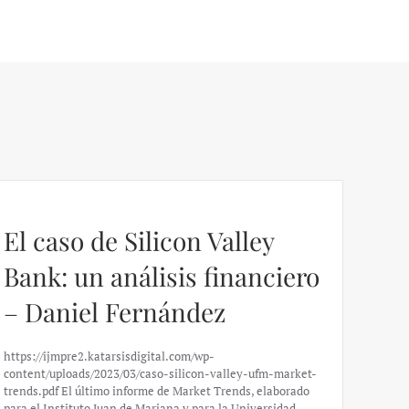
El caso de Silicon Valley
Bank: un análisis financiero
– Daniel Fernández
https://ijmpre2.katarsisdigital.com/wp-
content/uploads/2023/03/caso-silicon-valley-ufm-market-
trends.pdf El último informe de Market Trends, elaborado
para el Instituto Juan de Mariana y para la Universidad