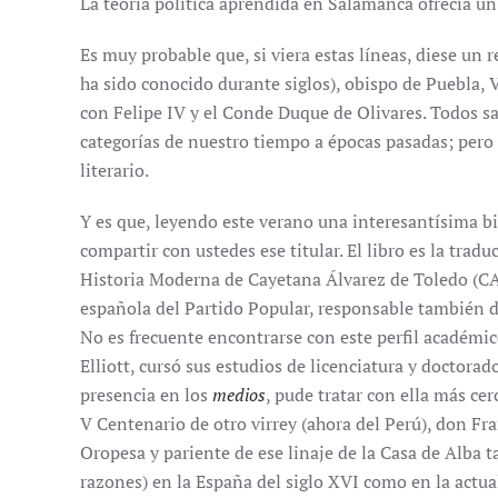
La teoría política aprendida en Salamanca ofrecía u
Es muy probable que, si viera estas líneas, diese un 
ha sido conocido durante siglos), obispo de Puebla, 
con Felipe IV y el Conde Duque de Olivares. Todos s
categorías de nuestro tiempo a épocas pasadas; pero
literario.
Y es que, leyendo este verano una interesantísima b
compartir con ustedes ese titular. El libro es la trad
Historia Moderna de Cayetana Álvarez de Toledo (CA
española del Partido Popular, responsable también d
No es frecuente encontrarse con este perfil académi
Elliott, cursó sus estudios de licenciatura y doctora
presencia en los
medios
, pude tratar con ella más ce
V Centenario de otro virrey (ahora del Perú), don Fra
Oropesa y pariente de ese linaje de la Casa de Alba 
razones) en la España del siglo XVI como en la actua