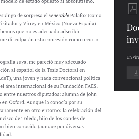
n modelo de estado opuesto al absolutismo.
respingo de sorpresa el
venerable
Palafox (como
Visitador y Virrey en México (Nueva España)
Do
abemos que no es adecuado adscribir
inv
 me disculparán esta concesión como recurso
Un vir
iografía suya, me pareció muy adecuado
ucción al español de la Tesis Doctoral en
deT), una joven y nada convencional política
el área internacional de su Fundación FAES.
co entre nuestros diputados: alumna de John
do en Oxford. Aunque la conocía por su
rcanamente en otro entorno: la celebración del
ncisco de Toledo, hijo de los condes de
tan bien conocido (aunque por diversas
lidad.