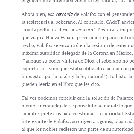
el gobernante intentaba violar la ley natural, sus sú
Ahora bien, esa
cercanía
de Palafox con el pensamien
la resistencia al soberano. Al contrario, CAdeT advi
tiranía podía justificar la sedición”. Postura, a mi 
que viajó a Nueva España precisamente para controla
hecho, Palafox se encontró en la tesitura de tener qu
máxima autoridad delegada de la Corona en México, 
(“aunque su poder viniera de Dios, el soberano no pod
caprichosa… sino que estaba obligado a actuar con pr
impuestos por la razón y la ley natural”). La histori
pueden leerla en el libro que les cito.
Tal vez podemos concluir que la solución de Palafox
bienintencionada) de responsabilidad moral: lo que t
súbditos pretextos para cuestionar su autoridad. Esta
interesante de Palafox: su origen aragonés, plasmad
al que los nobles cedieron una parte de su autoridad 